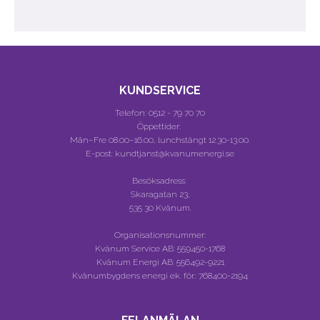
KUNDSERVICE
Telefon:
0512 - 79 70 70
Öppettider:
Mån–Fre 08.00–16.00, lunchstängt 12.30-13.00.
E-post: kundtjanst@kvanumenergi.se
Besöksadress:
Skaragatan 23,
535 30 Kvänum.
Organisationsnummer:
Kvänum Service AB:
559450-1768
Kvänum Energi AB:
556492-9221
Kvänumbygdens energi ek. för.:
768400-2194