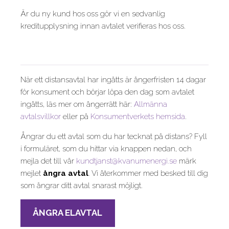
Är du ny kund hos oss gör vi en sedvanlig
kreditupplysning innan avtalet verifieras hos oss.
När ett distansavtal har ingåtts är ångerfristen 14 dagar
för konsument och börjar löpa den dag som avtalet
ingåtts, läs mer om ångerrätt här:
Allmänna
avtalsvillkor
eller på
Konsumentverkets hemsida
.
Ångrar du ett avtal som du har tecknat på distans? Fyll
i formuläret, som du hittar via knappen nedan, och
mejla det till vår
kundtjanst@kvanumenergi.se
märk
mejlet
ångra avtal
. Vi återkommer med besked till dig
som ångrar ditt avtal snarast möjligt.
ÅNGRA ELAVTAL