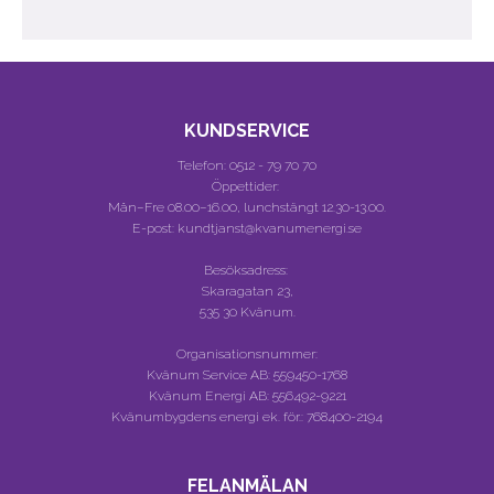
KUNDSERVICE
Telefon:
0512 - 79 70 70
Öppettider:
Mån–Fre 08.00–16.00, lunchstängt 12.30-13.00.
E-post: kundtjanst@kvanumenergi.se
Besöksadress:
Skaragatan 23,
535 30 Kvänum.
Organisationsnummer:
Kvänum Service AB:
559450-1768
Kvänum Energi AB:
556492-9221
Kvänumbygdens energi ek. för.:
768400-2194
FELANMÄLAN