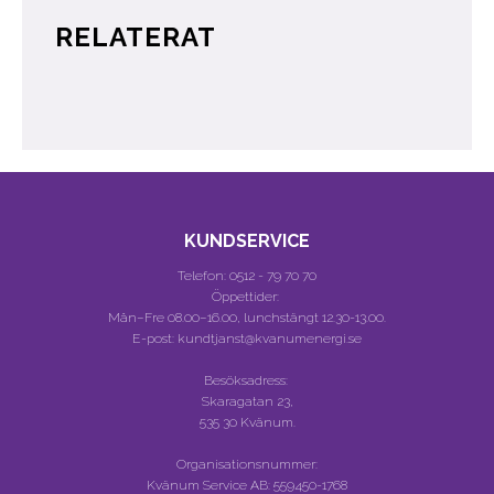
RELATERAT
KUNDSERVICE
Telefon:
0512 - 79 70 70
Öppettider:
Mån–Fre 08.00–16.00, lunchstängt 12.30-13.00.
E-post: kundtjanst@kvanumenergi.se
Besöksadress:
Skaragatan 23,
535 30 Kvänum.
Organisationsnummer:
Kvänum Service AB:
559450-1768