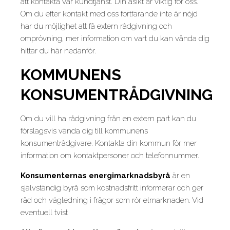
att kontakta vår kundtjänst. Din åsikt är viktig för oss.
Om du efter kontakt med oss fortfarande inte är nöjd
har du möjlighet att få extern rådgivning och
omprövning, mer information om vart du kan vända dig
hittar du här nedanför.
KOMMUNENS
KONSUMENTRÅDGIVNING
Om du vill ha rådgivning från en extern part kan du
förslagsvis vända dig till kommunens
konsumentrådgivare. Kontakta din kommun för mer
information om kontaktpersoner och telefonnummer.
Konsumenternas energimarknadsbyrå
är en
självständig byrå som kostnadsfritt informerar och ger
råd och vägledning i frågor som rör elmarknaden. Vid
eventuell tvist