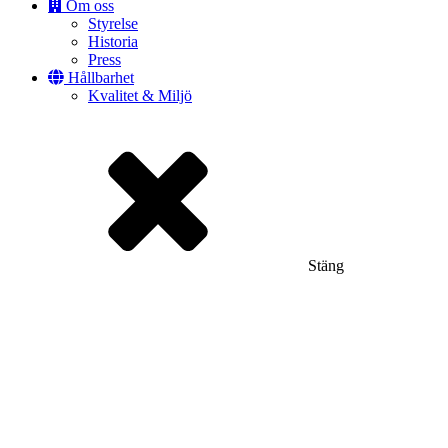
Om oss
Styrelse
Historia
Press
Hållbarhet
Kvalitet & Miljö
Stäng