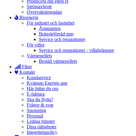
Producera din egen el
Strömavbrott
Övervakningsplan
Bioenergi
För industri och fastighet
Ångpannor
Bränsleförråd mm
Service och reparationer
För villor
Service och reparationer - villabrännare
Värmepellets
Beställ värmepellets
Fiber
Kontakt
Kundservice
Kvänum Energis app
Här hittar du oss
E-faktura
Ska du flytta?
Frågor & svar
Sponsring
Personal
Lediga tjänster
Dina rättigheter
Integritetspolicy