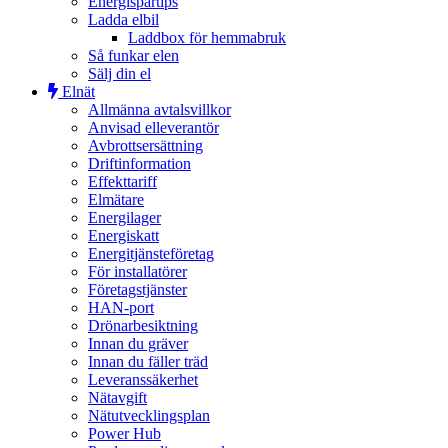
Energispartips
Ladda elbil
Laddbox för hemmabruk
Så funkar elen
Sälj din el
Elnät
Allmänna avtalsvillkor
Anvisad elleverantör
Avbrottsersättning
Driftinformation
Effekttariff
Elmätare
Energilager
Energiskatt
Energitjänsteföretag
För installatörer
Företagstjänster
HAN-port
Drönarbesiktning
Innan du gräver
Innan du fäller träd
Leveranssäkerhet
Nätavgift
Nätutvecklingsplan
Power Hub