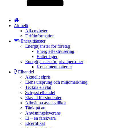
Aktuellt
Alla nyheter
Driftinformation
Energitjänster
Energitjänster för företag
Energieffektivisering
Batterilager
Energitjänster för privatpersoner
Konsumentbatterier
Elhandel
Aktuellt elpris
Elens ursprung och miljömärkning
Teckna elavtal
Schysst elhandel
Elavtal för studenter
Allmänna avtalsvillkor
Tänk på att
Anvisningsleverans
El – en färskvara
Elcertifikat