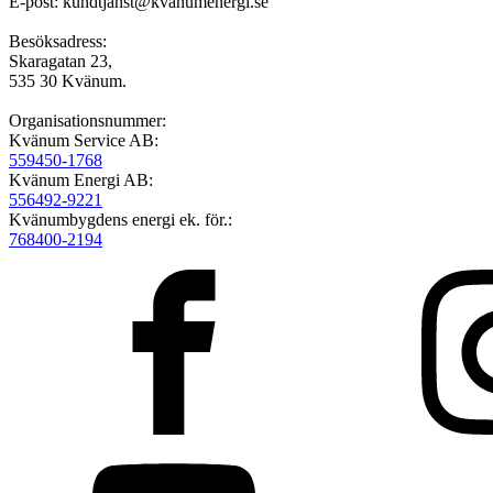
E-post: kundtjanst@kvanumenergi.se
Besöksadress:
Skaragatan 23,
535 30 Kvänum.
Organisationsnummer:
Kvänum Service AB:
559450-1768
Kvänum Energi AB:
556492-9221
Kvänumbygdens energi ek. för.:
768400-2194