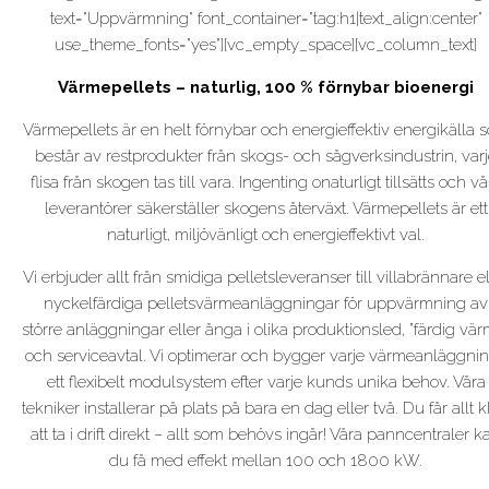
text="Uppvärmning" font_container="tag:h1|text_align:center"
use_theme_fonts="yes"][vc_empty_space][vc_column_text]
Värmepellets – naturlig, 100 % förnybar bioenergi
Värmepellets är en helt förnybar och energieffektiv energikälla 
består av restprodukter från skogs- och sågverksindustrin, var
flisa från skogen tas till vara. Ingenting onaturligt tillsätts och vå
leverantörer säkerställer skogens återväxt. Värmepellets är ett
naturligt, miljövänligt och energieffektivt val.
Vi erbjuder allt från smidiga pelletsleveranser till villabrännare el
nyckelfärdiga pelletsvärmeanläggningar för uppvärmning av
större anläggningar eller ånga i olika produktionsled, ”färdig vär
och serviceavtal. Vi optimerar och bygger varje värmeanläggnin
ett flexibelt modulsystem efter varje kunds unika behov. Våra
tekniker installerar på plats på bara en dag eller två. Du får allt k
att ta i drift direkt – allt som behövs ingår! Våra panncentraler k
du få med effekt mellan 100 och 1800 kW.