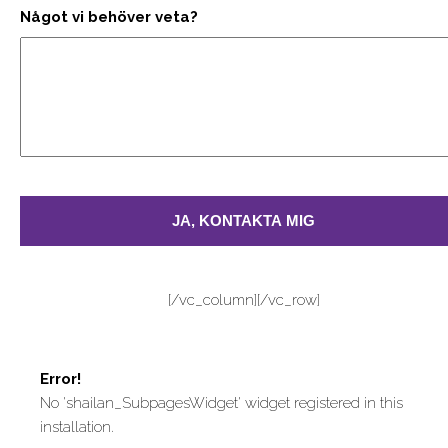
Något vi behöver veta?
[/vc_column][/vc_row]
Error!
No 'shailan_SubpagesWidget' widget registered in this
installation.