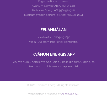
Organisationsnummer:
Kvänum Service AB:
559450-1768
Kvänum Energi AB:
556492-9221
Kvänumbygdens energi ek. för.:
768400-2194
FELANMÄLAN
Jourtelefon:
0705-292850
Vid akuta störningar efter kontorstid.
KVÄNUM ENERGIS APP
Via Kvänum Energis nya app kan du kolla din förbrukning, se
fakturor m.m
Läs mer om appen här!
© 2026 Kvänum Energi. All rights reserved.
Webbplatsen är skapad av
AlizonWeb AB
.