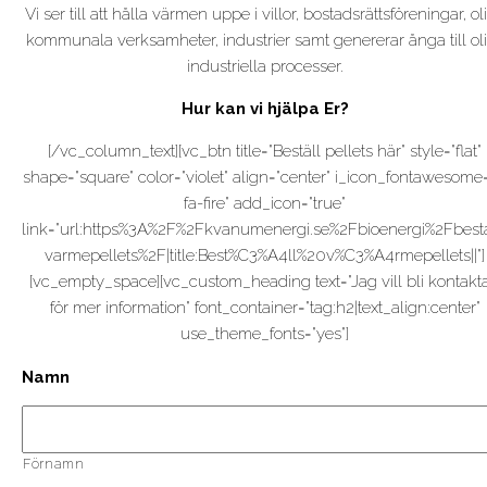
Vi ser till att hålla värmen uppe i villor, bostadsrättsföreningar, ol
kommunala verksamheter, industrier samt genererar ånga till ol
industriella processer.
Hur kan vi hjälpa Er?
[/vc_column_text][vc_btn title="Beställ pellets här" style="flat"
shape="square" color="violet" align="center" i_icon_fontawesome=
fa-fire" add_icon="true"
link="url:https%3A%2F%2Fkvanumenergi.se%2Fbioenergi%2Fbesta
varmepellets%2F|title:Best%C3%A4ll%20v%C3%A4rmepellets||"]
[vc_empty_space][vc_custom_heading text="Jag vill bli kontakt
för mer information" font_container="tag:h2|text_align:center"
use_theme_fonts="yes"]
Namn
Förnamn