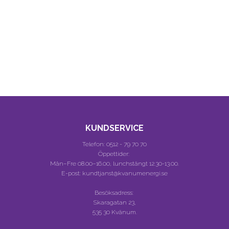
KUNDSERVICE
Telefon:
0512 - 79 70 70
Öppettider:
Mån–Fre 08.00–16.00, lunchstängt 12.30-13.00.
E-post: kundtjanst@kvanumenergi.se
Besöksadress:
Skaragatan 23,
535 30 Kvänum.