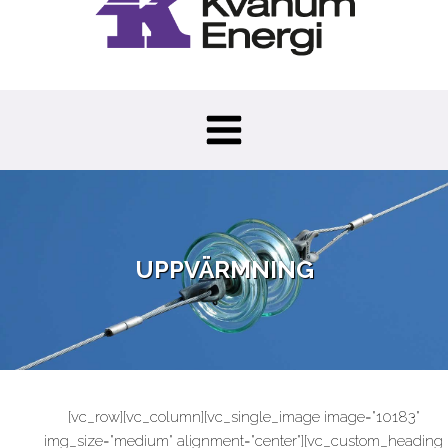
UPPVÄRMNING
[vc_row][vc_column][vc_single_image image="10183"
img_size="medium" alignment="center"][vc_custom_heading