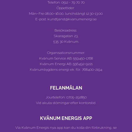
Telefon:
0512 - 79 70 70
Öppettider:
Mån–Fre 08.00–16.00, lunchstängt 12.30-13.00.
E-post: kundtjanst@kvanumenergi.se
Besöksadress:
Skaragatan 23,
535 30 Kvänum.
Organisationsnummer:
Kvänum Service AB:
559450-1768
Kvänum Energi AB:
556492-9221
Kvänumbygdens energi ek. för.:
768400-2194
FELANMÄLAN
Jourtelefon:
0705-292850
Vid akuta störningar efter kontorstid.
KVÄNUM ENERGIS APP
Via Kvänum Energis nya app kan du kolla din förbrukning, se