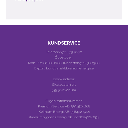
KUNDSERVICE
Telefon:
0512 - 79 70 70
Öppettider:
Mån–Fre 08.00–16.00, lunchstängt 12.30-13.00.
E-post: kundtjanst@kvanumenergi.se
Besöksadress:
Skaragatan 23,
535 30 Kvänum.
Organisationsnummer:
Kvänum Service AB:
559450-1768
Kvänum Energi AB:
556492-9221
Kvänumbygdens energi ek. för.:
768400-2194