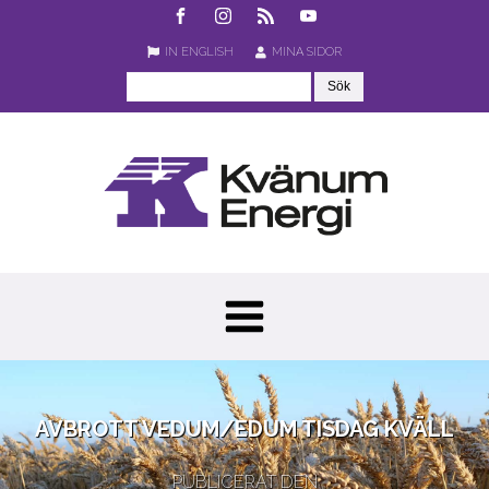
IN ENGLISH
MINA SIDOR
AVBROTT VEDUM/EDUM TISDAG KVÄLL
PUBLICERAT DEN