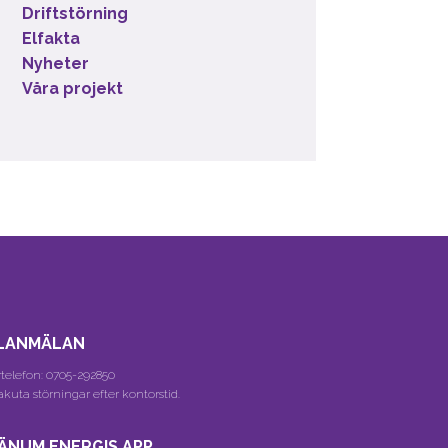
Driftstörning
Elfakta
Nyheter
Våra projekt
LANMÄLAN
telefon:
0705-292850
akuta störningar efter kontorstid.
ÄNUM ENERGIS APP