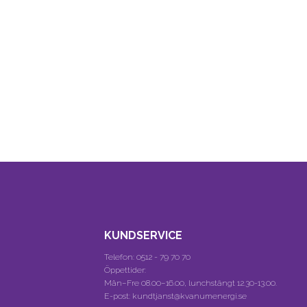
KUNDSERVICE
Telefon:
0512 - 79 70 70
Öppettider:
Mån–Fre 08.00–16.00, lunchstängt 12.30-13.00.
E-post: kundtjanst@kvanumenergi.se