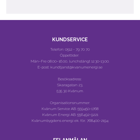
KUNDSERVICE
Telefon:
0512 - 79 70 70
Öppettider:
Mån–Fre 08.00–16.00, lunchstängt 12.30-13.00.
E-post: kundtjanst@kvanumenergi.se
Besöksadress:
Skaragatan 23,
535 30 Kvänum.
Organisationsnummer:
Kvänum Service AB:
559450-1768
Kvänum Energi AB:
556492-9221
Kvänumbygdens energi ek. för.:
768400-2194