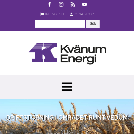
IN ENGLISH
MINA SIDOR
DRIFTSTÖRNING I OMRÅDET RUNT VEDUM
PUBLICERAT DEN