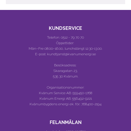
KUNDSERVICE
Telefon:
0512 - 79 70 70
Öppettider:
Mån–Fre 08.00–16.00, lunchstängt 12.30-13.00.
E-post: kundtjanst@kvanumenergi.se
Besöksadress:
Skaragatan 23,
535 30 Kvänum.
Organisationsnummer:
Kvänum Service AB:
559450-1768
Kvänum Energi AB:
556492-9221
Kvänumbygdens energi ek. för.:
768400-2194
FELANMÄLAN