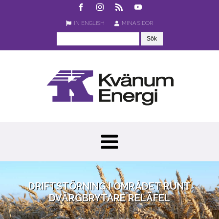
IN ENGLISH
MINA SIDOR
DRIFTSTÖRNING I OMRÅDET RUNT
DVÄRGBRYTARE RELÄFEL