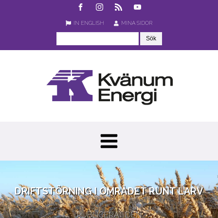
IN ENGLISH
MINA SIDOR
DRIFTSTÖRNING I OMRÅDET RUNT LARV
PUBLICERAT DEN