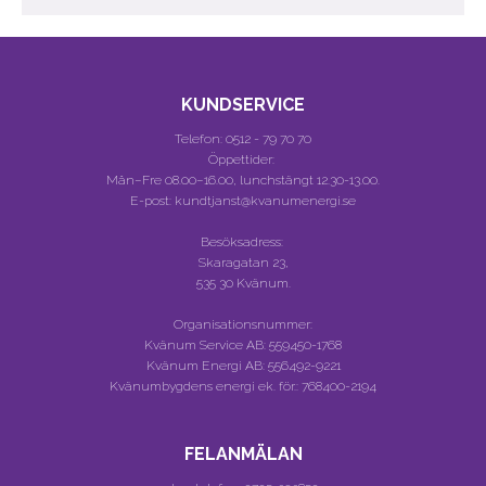
KUNDSERVICE
Telefon:
0512 - 79 70 70
Öppettider:
Mån–Fre 08.00–16.00, lunchstängt 12.30-13.00.
E-post: kundtjanst@kvanumenergi.se
Besöksadress:
Skaragatan 23,
535 30 Kvänum.
Organisationsnummer:
Kvänum Service AB:
559450-1768
Kvänum Energi AB:
556492-9221
Kvänumbygdens energi ek. för.:
768400-2194
FELANMÄLAN