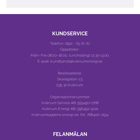
KUNDSERVICE
Telefon:
0512 - 79 70 70
Öppettider:
Mån–Fre 08.00–16.00, lunchstängt 12.30-13.00.
E-post: kundtjanst@kvanumenergi.se
Besöksadress:
Skaragatan 23,
535 30 Kvänum.
Organisationsnummer:
Kvänum Service AB:
559450-1768
Kvänum Energi AB:
556492-9221
Kvänumbygdens energi ek. för.:
768400-2194
FELANMÄLAN