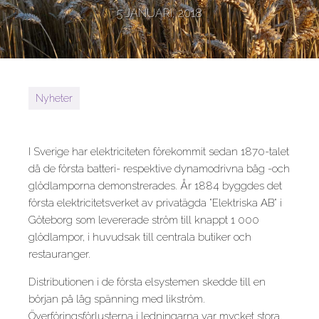
5 JANUARI, 2018
Nyheter
I Sverige har elektriciteten förekommit sedan 1870-talet
då de första batteri- respektive dynamodrivna båg -och
glödlamporna demonstrerades. År 1884 byggdes det
första elektricitetsverket av privatägda "Elektriska AB" i
Göteborg som levererade ström till knappt 1 000
glödlampor, i huvudsak till centrala butiker och
restauranger.
Distributionen i de första elsystemen skedde till en
början på låg spänning med likström.
Överföringsförlusterna i ledningarna var mycket stora.