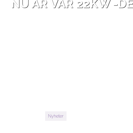
NU ÄR VÅR 22KW -D
Nyheter