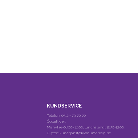
KUNDSERVICE
Telefon:
0512 - 79 70 70
Öppettider:
Mån–Fre 08.00–16.00, lunchstängt 12.30-13.00.
E-post: kundtjanst@kvanumenergi.se