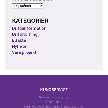
Nyhetsarkiv
KATEGORIER
Driftsinformation
Driftstörning
Elfakta
Nyheter
Våra projekt
KUNDSERVICE
Telefon:
0512 - 79 70 70
Öppettider:
Mån–Fre 08.00–16.00, lunchstängt 12.30-13.00.