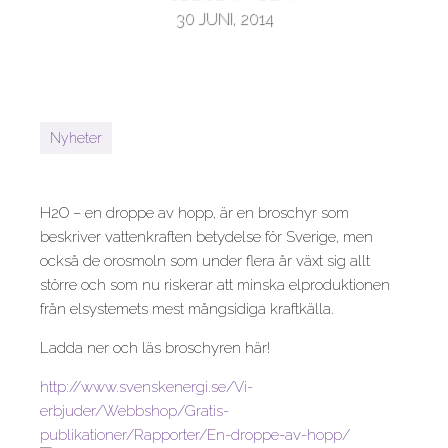
30 JUNI, 2014
Nyheter
H2O – en droppe av hopp, är en broschyr som
beskriver vattenkraften betydelse för Sverige, men
också de orosmoln som under flera år växt sig allt
större och som nu riskerar att minska elproduktionen
från elsystemets mest mångsidiga kraftkälla.
Ladda ner och läs broschyren här!
http://www.svenskenergi.se/Vi-
erbjuder/Webbshop/Gratis-
publikationer/Rapporter/En-droppe-av-hopp/