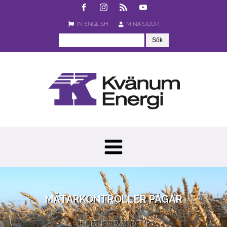
IN ENGLISH
MINA SIDOR
MÄTARKONTROLLER PÅGÅR
PUBLICERAT DEN