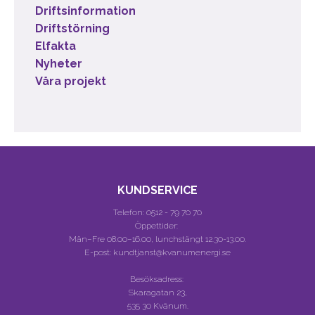
Driftsinformation
Driftstörning
Elfakta
Nyheter
Våra projekt
KUNDSERVICE
Telefon:
0512 - 79 70 70
Öppettider:
Mån–Fre 08.00–16.00, lunchstängt 12.30-13.00.
E-post: kundtjanst@kvanumenergi.se
Besöksadress:
Skaragatan 23,
535 30 Kvänum.