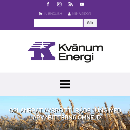
IN ENGLISH
MINA SIDOR
OPLANERAT AVBROTT I BÅDE JUNG MED
LARV/BITTERNA OMNEJD