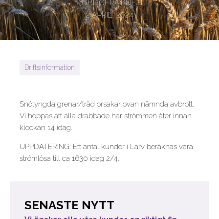
PUBLICERAT DEN
2 APRIL, 2024
Driftsinformation
Snötyngda grenar/träd orsakar ovan nämnda avbrott.
Vi hoppas att alla drabbade har strömmen åter innan
klockan 14 idag.
UPPDATERING: Ett antal kunder i Larv beräknas vara
strömlösa till ca 1630 idag 2/4.
SENASTE NYTT