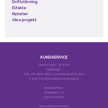
Driftstörning
Elfakta
Nyheter
Våra projekt
KUNDSERVICE
Telefon:
0512 - 79 70 70
Öppettider:
Mån–Fre 08.00–16.00, lunchstängt 12.30-13.00.
E-post: kundtjanst@kvanumenergi.se
Besöksadress:
Skaragatan 23,
535 30 Kvänum.
Organisationsnummer: