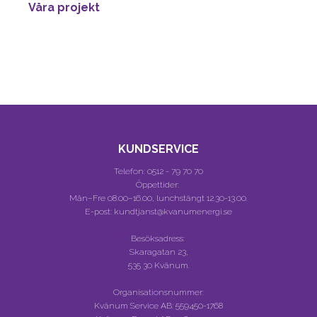
Våra projekt
KUNDSERVICE
Telefon:
0512 - 79 70 70
Öppettider:
Mån–Fre 08.00–16.00, lunchstängt 12.30-13.00.
E-post: kundtjanst@kvanumenergi.se
Besöksadress:
Skaragatan 23,
535 30 Kvänum.
Organisationsnummer:
Kvänum Service AB:
559450-1768