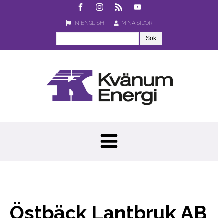
IN ENGLISH
MINA SIDOR
Östbäck Lantbruk AB