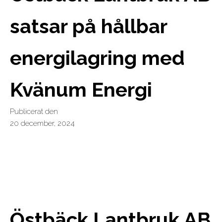
satsar på hållbar
energilagring med
Kvänum Energi
Publicerat den
20 december, 2024
Östbäck Lantbruk AB