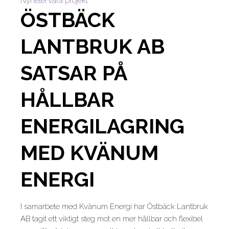
Nyheter
Våra projekt
ÖSTBÄCK
LANTBRUK AB
SATSAR PÅ
HÅLLBAR
ENERGILAGRING
MED KVÄNUM
ENERGI
I samarbete med Kvänum Energi har Östbäck Lantbruk
AB tagit ett viktigt steg mot en mer hållbar och flexibel