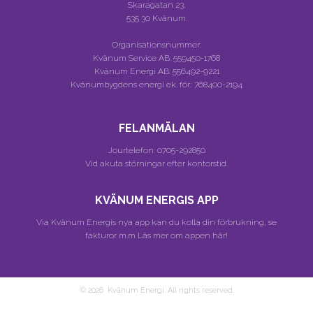
Skaragatan 23,
535 30 Kvänum.
Organisationsnummer:
Kvänum Service AB:
559450-1768
Kvänum Energi AB:
556492-9221
Kvänumbygdens energi ek. för.:
768400-2194
FELANMÄLAN
Jourtelefon:
0705-292850
Vid akuta störningar efter kontorstid.
KVÄNUM ENERGIS APP
Via Kvänum Energis nya app kan du kolla din förbrukning, se
fakturor m.m
Läs mer om appen här!
© 2026 Kvänum Energi. All rights reserved.