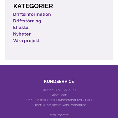
KATEGORIER
Driftsinformation
Driftstörning
Elfakta
Nyheter
Våra projekt
KUNDSERVICE
Telefon:
0512 - 79 70 70
Öppettider:
Mån–Fre 08.00–16.00, lunchstängt 12.30-13.00.
E-post: kundtjanst@kvanumenergi.se
Besöksadress: