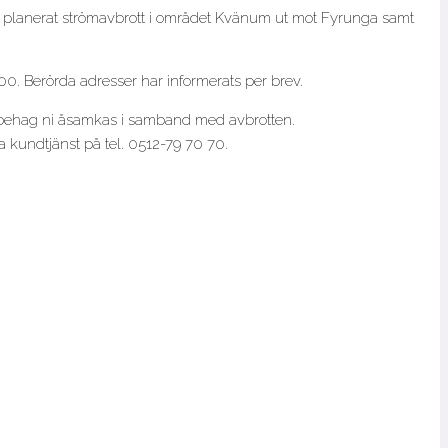
t planerat strömavbrott i området Kvänum ut mot Fyrunga samt
0. Berörda adresser har informerats per brev.
behag ni åsamkas i samband med avbrotten.
ta kundtjänst på tel. 0512-79 70 70.