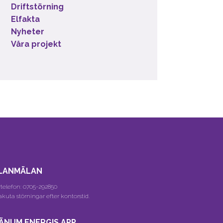
Driftstörning
Elfakta
Nyheter
Våra projekt
LANMÄLAN
telefon:
0705-292850
akuta störningar efter kontorstid.
ÄNUM ENERGIS APP