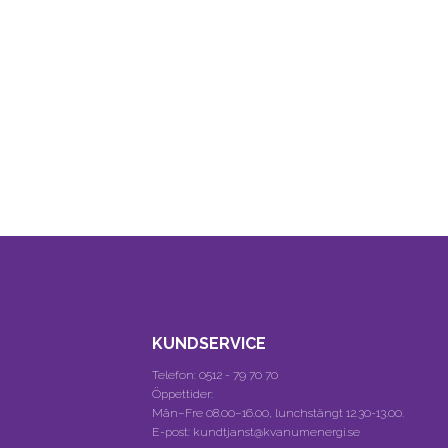
KUNDSERVICE
Telefon:
0512 - 79 70 70
Öppettider:
Mån–Fre 08.00–16.00, lunchstängt 12.30-13.00.
E-post: kundtjanst@kvanumenergi.se