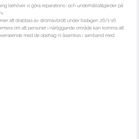
tning behöver vi göra reparations- och underhållsåtgärder på
v.
er att drabbas av strömavbrott under tisdagen 26/1-16
formera om att personer i närliggande område kan komma att
om överseende med de obehag ni åsamkas i samband med