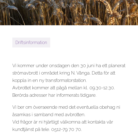
28 JUNI, 2021
Driftsinformation
Vi kommer under onsdagen den 30 juni ha ett planerat
strömavbrott i området kring N. Vånga. Detta för att
koppla in en ny transformatorstation.
Avbrottet kommer att pågå mellan kl. 09.30-12.30.
Berörda adresser har informerats tidigare.
Vi ber om överseende med det eventuella obehag ni
åsamkas i samband med avbrotten.
Vid frågor är ni hjärtligt välkomna att kontakta vår
kundtjänst på tele. 0512-79 70 70.