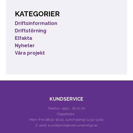
KATEGORIER
Driftsinformation
Driftstörning
Elfakta
Nyheter
Våra projekt
KUNDSERVICE
Telefon:
0512 - 79 70 70
Öppettider:
Mån–Fre 08.00–16.00, lunchstängt 12.30-13.00.
E-post: kundtjanst@kvanumenergi.se