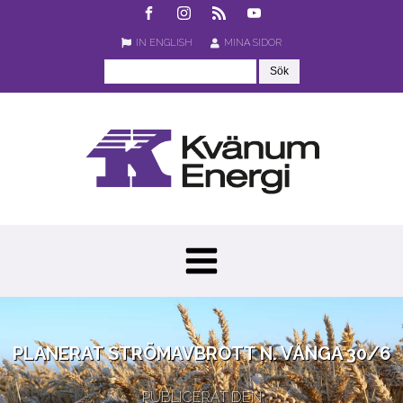
IN ENGLISH
MINA SIDOR
PLANERAT STRÖMAVBROTT N. VÅNGA 30/6
PUBLICERAT DEN