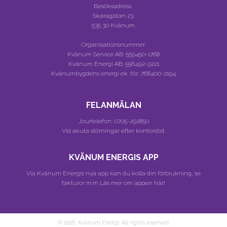
Besöksadress:
Skaragatan 23,
535 30 Kvänum.
Organisationsnummer:
Kvänum Service AB:
559450-1768
Kvänum Energi AB:
556492-9221
Kvänumbygdens energi ek. för.:
768400-2194
FELANMÄLAN
Jourtelefon:
0705-292850
Vid akuta störningar efter kontorstid.
KVÄNUM ENERGIS APP
Via Kvänum Energis nya app kan du kolla din förbrukning, se
fakturor m.m
Läs mer om appen här!
© 2026 Kvänum Energi. All rights reserved.