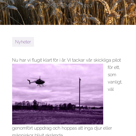
30 SEPTEMBER, 2020
Nyheter
Nu har vi flugit klart för i år. Vi tackar vår skickliga pilot
för ett
,
som
vanligt,
väl
genomfört uppdrag och hoppas att inga djur eller
människor blivit skrämda.