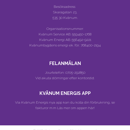
Besöksadress:
Skaragatan 23,
535 30 Kvänum.
Organisationsnummer:
Kvänum Service AB:
559450-1768
Kvänum Energi AB:
556492-9221
Kvänumbygdens energi ek. för.:
768400-2194
FELANMÄLAN
Jourtelefon:
0705-292850
Vid akuta störningar efter kontorstid.
KVÄNUM ENERGIS APP
Via Kvänum Energis nya app kan du kolla din förbrukning, se
fakturor m.m
Läs mer om appen här!