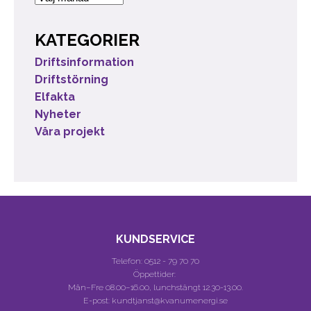
KATEGORIER
Driftsinformation
Driftstörning
Elfakta
Nyheter
Våra projekt
KUNDSERVICE
Telefon:
0512 - 79 70 70
Öppettider:
Mån–Fre 08.00–16.00, lunchstängt 12.30-13.00.
E-post: kundtjanst@kvanumenergi.se