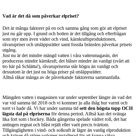
Vad är det då som påverkar elpriset?
Det är många faktorer på en och samma gång som gör att elpriset
just nu går upp. I grund och botten är det tillgång och efterfrågan
som styr men även väder och vind, kärnkraftsproduktionen,
råvarupriser och utsläppsrätter samt fossila bränslen påverkar prisets
utgång.
Just nu är det mindre mängd vatten i våra vattenmagasin, det
produceras mindre kärnkraft, det blåser mindre än vanligt (svårt att
tro här på Schlätta!), råvarupriserna står högra än vanligt och
dessutom är det just nu höga priser på utsläppsrätter.
Alltså råkar många av de påverkande faktorerna sammanfalla.
Mängden vatten i magasinen var under september längre än vad det
var vid samma tid 2018 och vi kommer ju alla ihåg hur varmt och
torrt vi hade då. Vi har under samma tid
sett den högsta topp OCH
lägsta dal på elpriserna
för denna period. Alltså kan det svänga
lika fort som i hockey. Båda gångerna spelade vädret roll, det har
antingen regnat och blåst rejält eller varit precis tvärtom.
Tillgängligheten i vind- och solkraft är lägre än vanlig elproduktion
och kräver då större volymer installerad för att kunna säkra