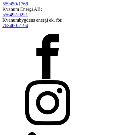
559450-1768
Kvänum Energi AB:
556492-9221
Kvänumbygdens energi ek. för.:
768400-2194