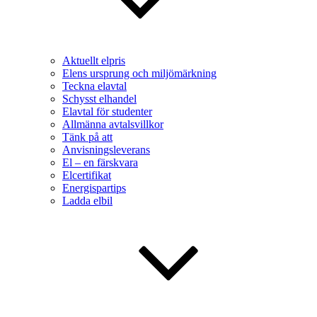
Aktuellt elpris
Elens ursprung och miljömärkning
Teckna elavtal
Schysst elhandel
Elavtal för studenter
Allmänna avtalsvillkor
Tänk på att
Anvisningsleverans
El – en färskvara
Elcertifikat
Energispartips
Ladda elbil