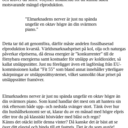
motsvarande mängd elproduktion.
"Elmarknadens nerver är just nu spända
ungefär en oktav högre än din svärmors
piano."
Detta tar tid att genomföra, därför måste andelen fossilbaserad
elproduktion kvarstå. Världsmarknadspriset på kol, olja och naturgas
påverkar elpriserna, då dessa energier är ”konkurrenter” till de
förnybara energierna samt kostnader för utsläpp av koldioxider, så
kallat utsläppsrätter. Just nu föreligger även ett lagförslag från EU-
kommissionen kallat ”Fit 55” som bland annat innehåller ytterligare
skärpningar av utsläppsrättsystemet, vilket sannolikt ökar priset på
utsläppsrätter framöver.
Elmarknadens nerver är just nu spända ungefär en oktav högre än
din svärmors piano. Som kund handlar det mest om att hantera sin
risk eftersom både upp- och nedsida svänger stort. Tänk över hur
din hushållsekonomi ser ut, klarar du av en månad med högre elpris
eller tror du på klassiskt höstväder med blåst och regn?
Känns det otäckt inför denna vinter? Då kanske det är bäst att se
över ditt elavtal och binda till ett fastpris. Det är du som avgör!