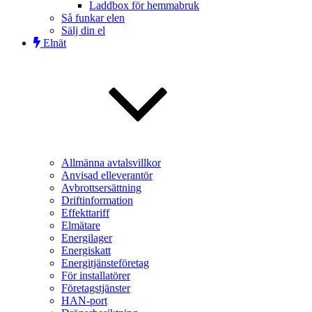
Laddbox för hemmabruk
Så funkar elen
Sälj din el
Elnät
Allmänna avtalsvillkor
Anvisad elleverantör
Avbrottsersättning
Driftinformation
Effekttariff
Elmätare
Energilager
Energiskatt
Energitjänsteföretag
För installatörer
Företagstjänster
HAN-port