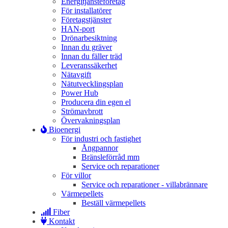
Energitjänsteföretag
För installatörer
Företagstjänster
HAN-port
Drönarbesiktning
Innan du gräver
Innan du fäller träd
Leveranssäkerhet
Nätavgift
Nätutvecklingsplan
Power Hub
Producera din egen el
Strömavbrott
Övervakningsplan
Bioenergi
För industri och fastighet
Ångpannor
Bränsleförråd mm
Service och reparationer
För villor
Service och reparationer - villabrännare
Värmepellets
Beställ värmepellets
Fiber
Kontakt