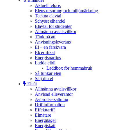
Elhandel
Aktuellt elpris
Elens ursprung och miljömärkning
Teckna elavtal
Schysst elhandel
Elavtal för studenter
Allmänna avtalsvillkor
Tänk på att
Anvisningsleverans
El – en färskvara
Elcertifikat
Energispartips
Ladda elbil
Laddbox för hemmabruk
Så funkar elen
Sälj din el
Elnät
Allmänna avtalsvillkor
Anvisad elleverantör
Avbrottsersättning
Driftinformation
Effekttariff
Elmätare
Energilager
Energiskatt