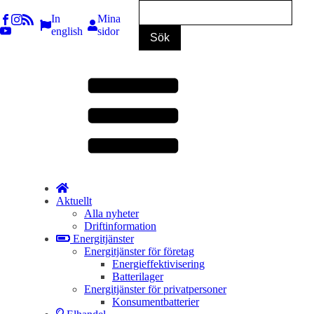
In
Mina
english
sidor
Aktuellt
Alla nyheter
Driftinformation
Energitjänster
Energitjänster för företag
Energieffektivisering
Batterilager
Energitjänster för privatpersoner
Konsumentbatterier