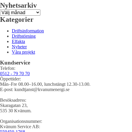
Nyhetsarkiv
Nyhetsarkiv
Kategorier
Driftsinformation
Driftstörning
Elfakta
Nyheter
Våra projekt
Kundservice
Telefon:
0512 - 79 70 70
Öppettider:
Mån–Fre 08.00–16.00, lunchstängt 12.30-13.00.
E-post: kundtjanst@kvanumenergi.se
Besöksadress:
Skaragatan 23,
535 30 Kvänum.
Organisationsnummer:
Kvänum Service AB:
559450-1768