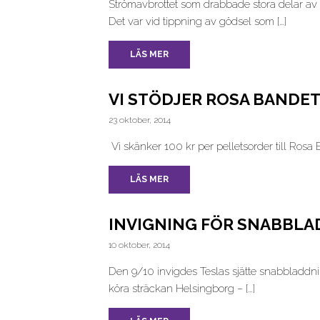
Strömavbrottet som drabbade stora delar av
Det var vid tippning av gödsel som […]
LÄS MER
VI STÖDJER ROSA BANDET
23 oktober, 2014
Vi skänker 100 kr per pelletsorder till Rosa
LÄS MER
INVIGNING FÖR SNABBLA
10 oktober, 2014
Den 9/10 invigdes Teslas sjätte snabbladdning
köra sträckan Helsingborg – […]