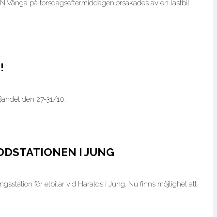
 N Vånga på torsdagseftermiddagen,orsakades av en lastbil.
!
 Bandet den 27-31/10.
DDSTATIONEN I JUNG
sstation för elbilar vid Haralds i Jung. Nu finns möjlighet att