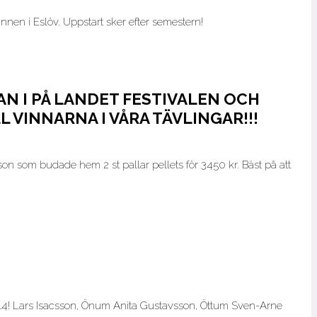
nen i Eslöv. Uppstart sker efter semestern!
N I PÅ LANDET FESTIVALEN OCH
L VINNARNA I VÅRA TÄVLINGAR!!!
on som budade hem 2 st pallar pellets för 3450 kr. Bäst på att
1/2014! Lars Isacsson, Önum Anita Gustavsson, Öttum Sven-Arne