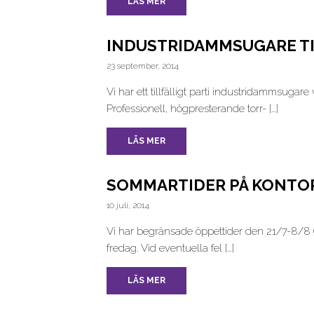
LÄS MER
INDUSTRIDAMMSUGARE TI
23 september, 2014
Vi har ett tillfälligt parti industridammsugare vi
Professionell, högpresterande torr- […]
LÄS MER
SOMMARTIDER PÅ KONTO
10 juli, 2014
Vi har begränsade öppettider den 21/7-8/8 (
fredag. Vid eventuella fel […]
LÄS MER