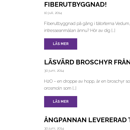
FIBERUTBYGGNAD!
10 juli, 2014
Fiberutbyggnad på gång i tätorterna Vedum,
intresseanmälan ännu? Hör av dig […]
LÄS MER
LÄSVÄRD BROSCHYR FRÅN
30 juni, 2014
H2O – en droppe av hopp, är en broschyr so
orosmoln som […]
LÄS MER
ÅNGPANNAN LEVERERAD T
30 juni, 2014