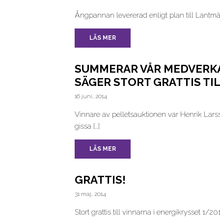
Ångpannan levererad enligt plan till Lantmän
LÄS MER
SUMMERAR VÅR MEDVERKA
SÄGER STORT GRATTIS TIL
16 juni, 2014
Vinnare av pelletsauktionen var Henrik Larss
gissa […]
LÄS MER
GRATTIS!
31 maj, 2014
Stort grattis till vinnarna i energikrysset 