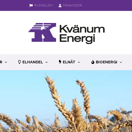
IN ENGLISH
MINA SIDOR
R
ELHANDEL
ELNÄT
BIOENERGI