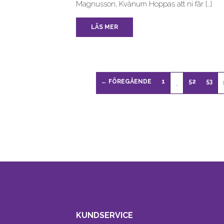
Magnusson, Kvänum Hoppas att ni får […]
LÄS MER
← FÖREGÅENDE
1
52
53
…
KUNDSERVICE