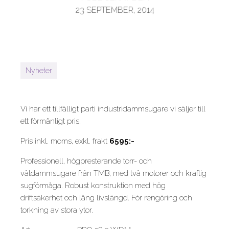
23 SEPTEMBER, 2014
Nyheter
Vi har ett tillfälligt parti industridammsugare vi säljer till
ett förmånligt pris.
Pris inkl. moms, exkl. frakt
6595:-
Professionell, högpresterande torr- och
våtdammsugare från TMB, med två motorer och kraftig
sugförmåga. Robust konstruktion med hög
driftsäkerhet och lång livslängd. För rengöring och
torkning av stora ytor.