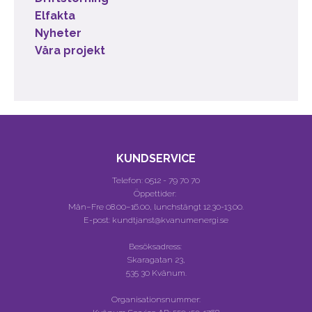
Elfakta
Nyheter
Våra projekt
KUNDSERVICE
Telefon:
0512 - 79 70 70
Öppettider:
Mån–Fre 08.00–16.00, lunchstängt 12.30-13.00.
E-post: kundtjanst@kvanumenergi.se
Besöksadress:
Skaragatan 23,
535 30 Kvänum.
Organisationsnummer: