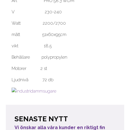
Art PRO 58.3 WDM
V 230-240
Watt 2200/2700
mått 51x60x95cm
vikt 18,5
Behållare polypropylen
Motorer 2 st
Ljudnivå 72 db
SENASTE NYTT
Vi önskar alla våra kunder en riktigt fin