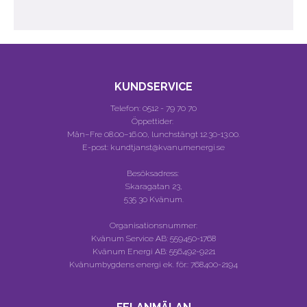
KUNDSERVICE
Telefon:
0512 - 79 70 70
Öppettider:
Mån–Fre 08.00–16.00, lunchstängt 12.30-13.00.
E-post: kundtjanst@kvanumenergi.se
Besöksadress:
Skaragatan 23,
535 30 Kvänum.
Organisationsnummer:
Kvänum Service AB:
559450-1768
Kvänum Energi AB:
556492-9221
Kvänumbygdens energi ek. för.:
768400-2194