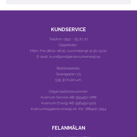
KUNDSERVICE
Telefon:
0512 - 79 70 70
Öppettider:
Mån–Fre 08.00–16.00, lunchstängt 12.30-13.00.
E-post: kundtjanst@kvanumenergi.se
Besöksadress:
Skaragatan 23,
535 30 Kvänum.
Organisationsnummer:
Kvänum Service AB:
559450-1768
Kvänum Energi AB:
556492-9221
Kvänumbygdens energi ek. för.:
768400-2194
FELANMÄLAN