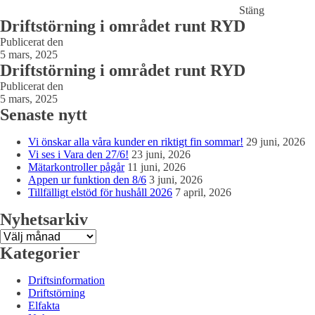
Stäng
Driftstörning i området runt RYD
Publicerat den
5 mars, 2025
Driftstörning i området runt RYD
Publicerat den
5 mars, 2025
Senaste nytt
Vi önskar alla våra kunder en riktigt fin sommar!
29 juni, 2026
Vi ses i Vara den 27/6!
23 juni, 2026
Mätarkontroller pågår
11 juni, 2026
Appen ur funktion den 8/6
3 juni, 2026
Tillfälligt elstöd för hushåll 2026
7 april, 2026
Nyhetsarkiv
Nyhetsarkiv
Kategorier
Driftsinformation
Driftstörning
Elfakta