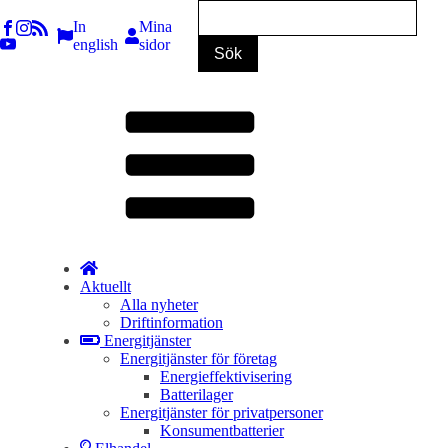
In
Mina
english
sidor
Aktuellt
Alla nyheter
Driftinformation
Energitjänster
Energitjänster för företag
Energieffektivisering
Batterilager
Energitjänster för privatpersoner
Konsumentbatterier