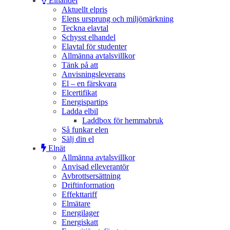
Elhandel
Aktuellt elpris
Elens ursprung och miljömärkning
Teckna elavtal
Schysst elhandel
Elavtal för studenter
Allmänna avtalsvillkor
Tänk på att
Anvisningsleverans
El – en färskvara
Elcertifikat
Energispartips
Ladda elbil
Laddbox för hemmabruk
Så funkar elen
Sälj din el
Elnät
Allmänna avtalsvillkor
Anvisad elleverantör
Avbrottsersättning
Driftinformation
Effekttariff
Elmätare
Energilager
Energiskatt