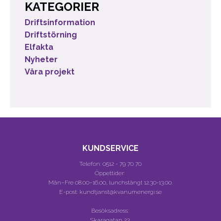
KATEGORIER
Driftsinformation
Driftstörning
Elfakta
Nyheter
Våra projekt
KUNDSERVICE
Telefon:
0512 - 79 70 70
Öppettider:
Mån–Fre 08.00–16.00, lunchstängt 12.30-13.00.
E-post: kundtjanst@kvanumenergi.se
Besöksadress:
Skaragatan 23,