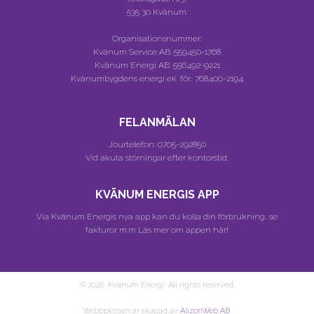
535 30 Kvänum.
Organisationsnummer:
Kvänum Service AB:
559450-1768
Kvänum Energi AB:
556492-9221
Kvänumbygdens energi ek. för.:
768400-2194
FELANMÄLAN
Jourtelefon:
0705-292850
Vid akuta störningar efter kontorstid.
KVÄNUM ENERGIS APP
Via Kvänum Energis nya app kan du kolla din förbrukning, se
fakturor m.m
Läs mer om appen här!
© 2026 Kvänum Energi. All rights reserved.
Webbplatsen är skapad av
AlizonWeb AB
.