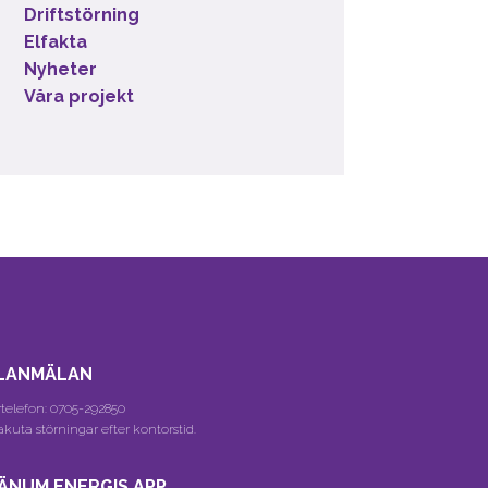
Driftstörning
Elfakta
Nyheter
Våra projekt
LANMÄLAN
telefon:
0705-292850
akuta störningar efter kontorstid.
ÄNUM ENERGIS APP