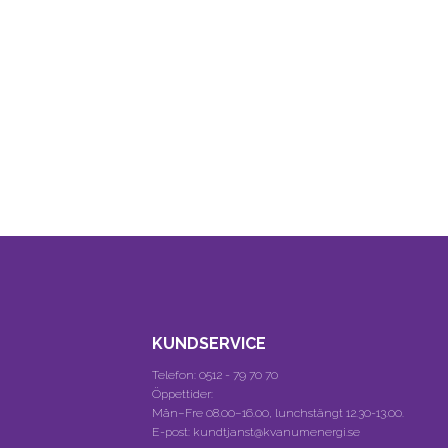
KUNDSERVICE
Telefon:
0512 - 79 70 70
Öppettider:
Mån–Fre 08.00–16.00, lunchstängt 12.30-13.00.
E-post: kundtjanst@kvanumenergi.se