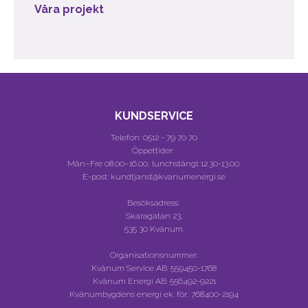
Våra projekt
KUNDSERVICE
Telefon:
0512 - 79 70 70
Öppettider:
Mån–Fre 08.00–16.00, lunchstängt 12.30-13.00.
E-post: kundtjanst@kvanumenergi.se
Besöksadress:
Skaragatan 23,
535 30 Kvänum.
Organisationsnummer:
Kvänum Service AB:
559450-1768
Kvänum Energi AB:
556492-9221
Kvänumbygdens energi ek. för.:
768400-2194