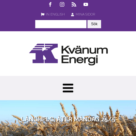
IN ENGLISH
MINA SIDOR
LÅNGHELG, ÅTER MÅNDAG 25/5
PUBLICERAT DEN