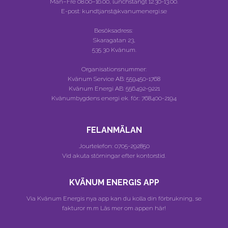
Mån–Fre 08.00–16.00, lunchstängt 12.30-13.00.
E-post: kundtjanst@kvanumenergi.se
Besöksadress:
Skaragatan 23,
535 30 Kvänum.
Organisationsnummer:
Kvänum Service AB:
559450-1768
Kvänum Energi AB:
556492-9221
Kvänumbygdens energi ek. för.:
768400-2194
FELANMÄLAN
Jourtelefon:
0705-292850
Vid akuta störningar efter kontorstid.
KVÄNUM ENERGIS APP
Via Kvänum Energis nya app kan du kolla din förbrukning, se
fakturor m.m
Läs mer om appen här!