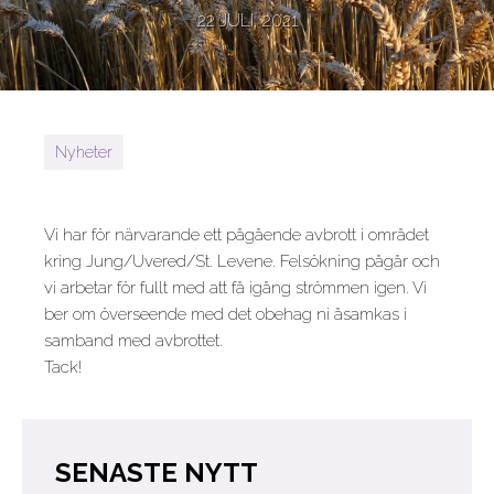
22 JULI, 2021
Nyheter
Vi har för närvarande ett pågående avbrott i området
kring Jung/Uvered/St. Levene. Felsökning pågår och
vi arbetar för fullt med att få igång strömmen igen. Vi
ber om överseende med det obehag ni åsamkas i
samband med avbrottet.
Tack!
SENASTE NYTT