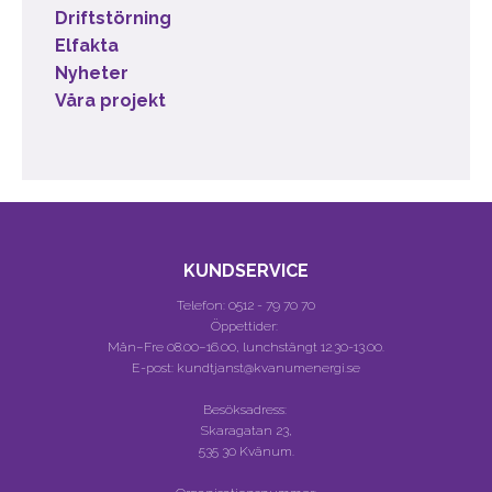
Driftstörning
Elfakta
Nyheter
Våra projekt
KUNDSERVICE
Telefon:
0512 - 79 70 70
Öppettider:
Mån–Fre 08.00–16.00, lunchstängt 12.30-13.00.
E-post: kundtjanst@kvanumenergi.se
Besöksadress:
Skaragatan 23,
535 30 Kvänum.