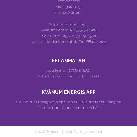
Besöksadress:
Skaragatan 23,
535 30 Kvänum.
Organisationsnummer:
Kvänum Service AB:
559450-1768
Kvänum Energi AB:
556492-9221
Kvänumbygdens energi ek. för.:
768400-2194
FELANMÄLAN
Jourtelefon:
0705-292850
Vid akuta störningar efter kontorstid.
KVÄNUM ENERGIS APP
Via Kvänum Energis nya app kan du kolla din förbrukning, se
fakturor m.m
Läs mer om appen här!
© 2026 Kvänum Energi. All rights reserved.