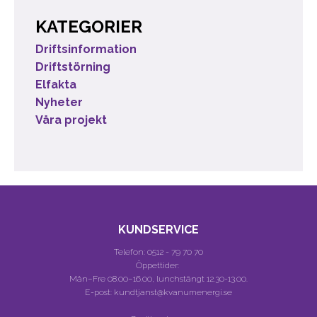
KATEGORIER
Driftsinformation
Driftstörning
Elfakta
Nyheter
Våra projekt
KUNDSERVICE
Telefon:
0512 - 79 70 70
Öppettider:
Mån–Fre 08.00–16.00, lunchstängt 12.30-13.00.
E-post: kundtjanst@kvanumenergi.se