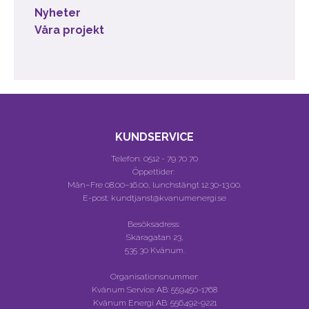
Nyheter
Våra projekt
KUNDSERVICE
Telefon:
0512 - 79 70 70
Öppettider:
Mån–Fre 08.00–16.00, lunchstängt 12.30-13.00.
E-post: kundtjanst@kvanumenergi.se
Besöksadress:
Skaragatan 23,
535 30 Kvänum.
Organisationsnummer:
Kvänum Service AB:
559450-1768
Kvänum Energi AB:
556492-9221