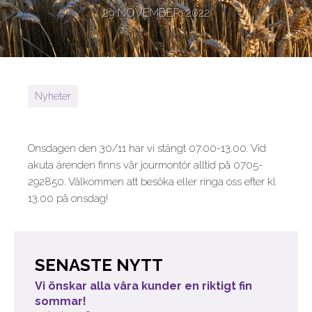
29 NOVEMBER, 2022
Nyheter
Onsdagen den 30/11 har vi stängt 07.00-13.00. Vid
akuta ärenden finns vår jourmontör alltid på 0705-
292850. Välkommen att besöka eller ringa oss efter kl
13.00 på onsdag!
SENASTE NYTT
Vi önskar alla våra kunder en riktigt fin
sommar!