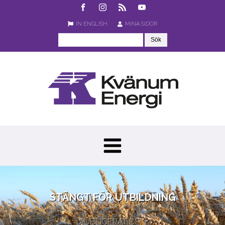
IN ENGLISH
MINA SIDOR
STÄNGT FÖR UTBILDNING
PUBLICERAT DEN