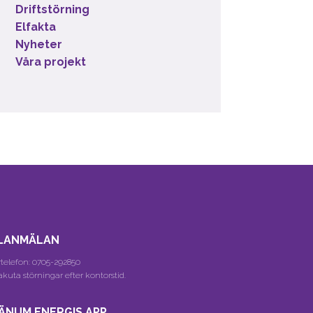
Driftstörning
Elfakta
Nyheter
Våra projekt
LANMÄLAN
telefon:
0705-292850
akuta störningar efter kontorstid.
ÄNUM ENERGIS APP