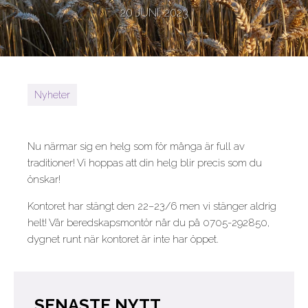
20 JUNI, 2023
Nyheter
Nu närmar sig en helg som för många är full av
traditioner! Vi hoppas att din helg blir precis som du
önskar!
Kontoret har stängt den 22–23/6 men vi stänger aldrig
helt! Vår beredskapsmontör når du på 0705-292850,
dygnet runt när kontoret är inte har öppet.
SENASTE NYTT