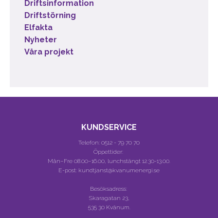
Driftsinformation
Driftstörning
Elfakta
Nyheter
Våra projekt
KUNDSERVICE
Telefon:
0512 - 79 70 70
Öppettider:
Mån–Fre 08.00–16.00, lunchstängt 12.30-13.00.
E-post: kundtjanst@kvanumenergi.se
Besöksadress:
Skaragatan 23,
535 30 Kvänum.