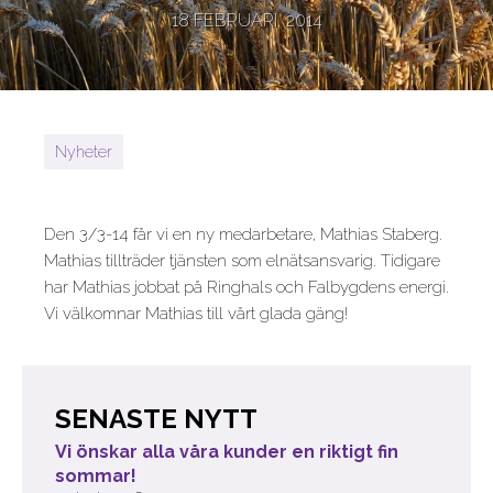
18 FEBRUARI, 2014
Nyheter
Den 3/3-14 får vi en ny medarbetare, Mathias Staberg.
Mathias tillträder tjänsten som elnätsansvarig. Tidigare
har Mathias jobbat på Ringhals och Falbygdens energi.
Vi välkomnar Mathias till vårt glada gäng!
SENASTE NYTT
Vi önskar alla våra kunder en riktigt fin
sommar!