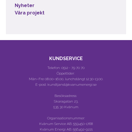
Nyheter
Våra projekt
KUNDSERVICE
Telefon:
0512 - 79 70 70
Öppettider:
Mån–Fre 08.00–16.00, lunchstängt 12.30-13.00.
E-post: kundtjanst@kvanumenergi.se
Besöksadress:
Skaragatan 23,
535 30 Kvänum.
Organisationsnummer:
Kvänum Service AB:
559450-1768
Kvänum Energi AB:
556492-9221