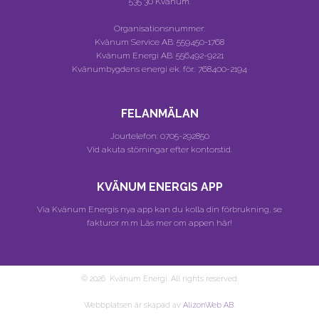
535 30 Kvänum.
Organisationsnummer:
Kvänum Service AB:
559450-1768
Kvänum Energi AB:
556492-9221
Kvänumbygdens energi ek. för.:
768400-2194
FELANMÄLAN
Jourtelefon:
0705-292850
Vid akuta störningar efter kontorstid.
KVÄNUM ENERGIS APP
Via Kvänum Energis nya app kan du kolla din förbrukning, se
fakturor m.m
Läs mer om appen här!
© 2026 Kvänum Energi. All rights reserved.
Webbplatsen är skapad av
AlizonWeb AB
.