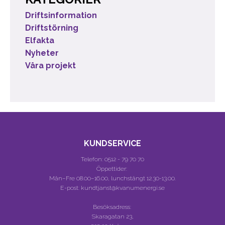
Driftsinformation
Driftstörning
Elfakta
Nyheter
Våra projekt
KUNDSERVICE
Telefon:
0512 - 79 70 70
Öppettider:
Mån–Fre 08.00–16.00, lunchstängt 12.30-13.00.
E-post: kundtjanst@kvanumenergi.se
Besöksadress:
Skaragatan 23,