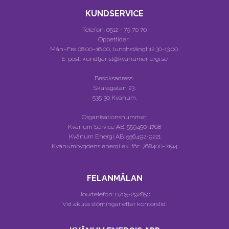
KUNDSERVICE
Telefon:
0512 - 79 70 70
Öppettider:
Mån–Fre 08.00–16.00, lunchstängt 12.30-13.00.
E-post: kundtjanst@kvanumenergi.se
Besöksadress:
Skaragatan 23,
535 30 Kvänum.
Organisationsnummer:
Kvänum Service AB:
559450-1768
Kvänum Energi AB:
556492-9221
Kvänumbygdens energi ek. för.:
768400-2194
FELANMÄLAN
Jourtelefon:
0705-292850
Vid akuta störningar efter kontorstid.