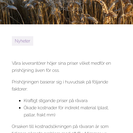
PUBLICERAT DEN
24 APRIL, 2018
Nyheter
Våra leverantörer höjer sina priser vilket medför en
prishöjning även för oss.
Prishöjningen baserar sig i huvudsak på följande
faktorer:
Kraftigt stigande priser på råvara
Ökade kostnader för indirekt material (plast,
pallar, frakt mm)
Orsaken till kostnadsökningen på råvaran är som