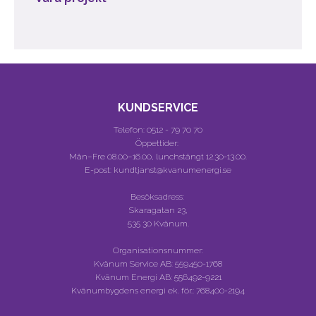
KUNDSERVICE
Telefon:
0512 - 79 70 70
Öppettider:
Mån–Fre 08.00–16.00, lunchstängt 12.30-13.00.
E-post: kundtjanst@kvanumenergi.se
Besöksadress:
Skaragatan 23,
535 30 Kvänum.
Organisationsnummer:
Kvänum Service AB:
559450-1768
Kvänum Energi AB:
556492-9221
Kvänumbygdens energi ek. för.:
768400-2194