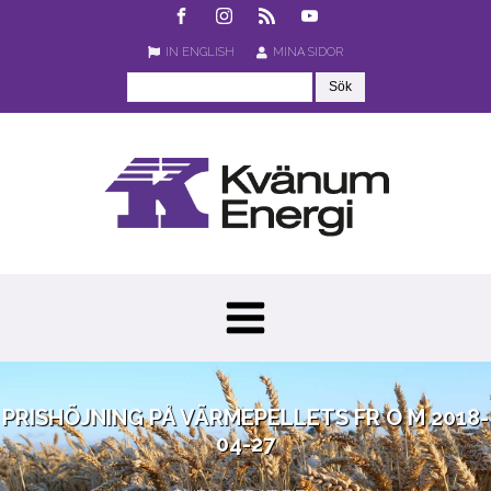
IN ENGLISH
MINA SIDOR
PRISHÖJNING PÅ VÄRMEPELLETS FR O M 2018-
04-27