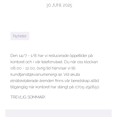
30 JUNI, 2025
Nyheter
Den 14/7 - 1/8 har vi reducerade öppettider på
kontoret och i vår telefonväxel. Du når oss klockan
08.00 - 12.00, övrig tid hänvisar vi till
kundtjanst@kvanumenergi.se. Vid akuta
elnätsrelaterade ärenden finns vår beredskap alltid
tillgänglig när kontoret har stängt på 0705-292850.
TREVLIG SOMMAR!