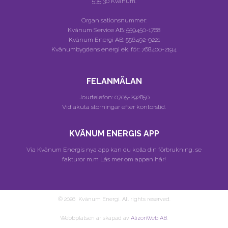
535 30 Kvänum.
Organisationsnummer:
Kvänum Service AB:
559450-1768
Kvänum Energi AB:
556492-9221
Kvänumbygdens energi ek. för.:
768400-2194
FELANMÄLAN
Jourtelefon:
0705-292850
Vid akuta störningar efter kontorstid.
KVÄNUM ENERGIS APP
Via Kvänum Energis nya app kan du kolla din förbrukning, se
fakturor m.m
Läs mer om appen här!
© 2026 Kvänum Energi. All rights reserved.
Webbplatsen är skapad av
AlizonWeb AB
.