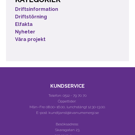
Driftsinformation
Driftstörning
Elfakta
Nyheter
Våra projekt
KUNDSERVICE
Telefon:
0512 - 79 70 70
Öppettider:
Mån–Fre 08.00–16.00, lunchstängt 12.30-13.00.
E-post: kundtjanst@kvanumenergi.se
Besöksadress:
Skaragatan 23,